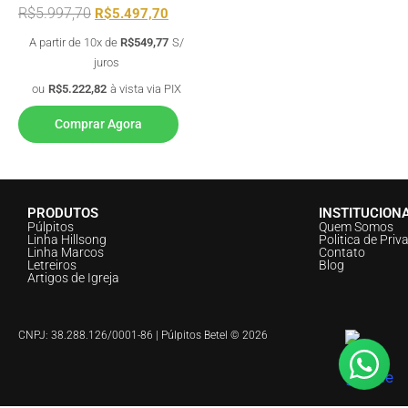
R$
5.997,70
R$
5.497,70
A partir de 10x de
R$
549,77
S/
juros
ou
R$
5.222,82
à vista via PIX
Comprar Agora
PRODUTOS
INSTITUCION
Púlpitos
Quem Somos
Linha Hillsong
Politica de Priv
Linha Marcos
Contato
Letreiros
Blog
Artigos de Igreja
CNPJ: 38.288.126/0001-86 | Púlpitos Betel © 2026