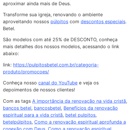
aproximar ainda mais de Deus.
Transforme sua igreja, renovando o ambiente
aproveitando nossos
púlpitos
com
descontos especiais
.
Betel.
São modelos com até 25% de DESCONTO, conheça
mais detalhes dos nossos modelos, acessando o link
abaixo:
link:
https://pulpitosbetel.com.br/categoria-
produto/promocoes/
Conheça nosso
canal do YouTube
e veja os
depoimentos de nossos clientes!
Com as tags
A importância da renovação na vida cristã
,
bancos betel
,
bancosbetel
,
Benefícios da renovação
espiritual para a vida cristã
,
betel pulpitos
,
betelpúlpitos
,
Como a renovação espiritual aprofunda a
conexão com Deus
,
Como a renovação espiritual