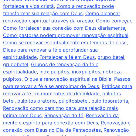
fortalece a vida cristã
,
Como a renovação pode
transformar sua relação com Deus
,
Como alcançar
renovação espiritual através da oração
,
Como começar
,
Como fortalecer sua conexão com Deus diariamente
,
Como pastores podem promover renovação espiritual
,
Como se renovar espiritualmente em tempos de crise
,
Dicas para renovar a fé e aprofundar sua
espiritualidade
,
Fortalecer a fé em Deus
,
grupo betel
,
grupobetel
,
Grupos de renovação da fé e
espiritualidade
,
inox pulpitos
,
inoxpulpitos
,
nobreza
pulpitos
,
O que é renovação espiritual na Bíblia
,
Passos
para renovar a fé e se aproximar de Deus
,
Práticas para
renovar a fé em momentos de dificuldade
,
pulpitos
betel
,
pulpitos oratorio
,
púlpitosbetel
,
pulpitosoratoria
,
Renovação como caminho para uma relação mais
íntima com Deus
,
Renovação da fé
,
Renovação da
mente e espírito para conexão com Deus
,
Renovação e
conexão com Deus no Dia de Pentecostes
,
Renovação