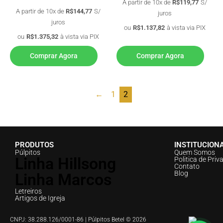
A partir de 10x de
R$
119,77
S/
A partir de 10x de
R$
144,77
S/
juros
juros
ou
R$
1.137,82
à vista via PIX
ou
R$
1.375,32
à vista via PIX
Comprar Agora
Comprar Agora
←
1
2
PRODUTOS
INSTITUCION
Púlpitos
Quem Somos
Linha Hillsong
Politica de Priv
Contato
Blog
Linha Marcos
Letreiros
Artigos de Igreja
CNPJ: 38.288.126/0001-86 | Púlpitos Betel © 2026